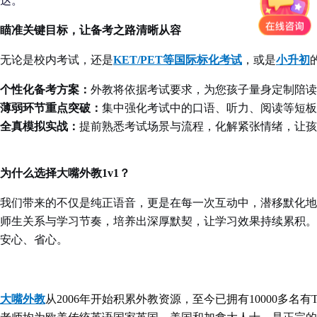
达。
瞄准关键目标，让备考之路清晰从容
无论是校内考试，还是
KET/PET等国际标化考试
，或是
小升初
个性化备考方案：
外教将依据考试要求，为您孩子量身定制陪读
薄弱环节重点突破：
集中强化考试中的口语、听力、阅读等短板
全真模拟实战：
提前熟悉考试场景与流程，化解紧张情绪，让孩
为什么
选择
大嘴外教
1v1？
我们带来的不仅是纯正语音，更是在每一次互动中，潜移默化地
师生关系与学习节奏，培养出深厚默契，让学习效果持续累积。
安心、省心。
大嘴外教
从
2006年开始积累外教资源，至今已拥有1
0000
多名有