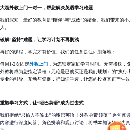
大嘴外教上门一对一，帮您解决英语学习难题
我们深知，最好的教育是
“陪伴”与“成效”的结合。我们带来的
人。
破解
“坚持”难题，让学习计划不再搁浅
再好的课程，学完才有价值。我们的任务是让计划落地：
每周
1-2次固定
外教上门
，为您锁定家庭学习时间。无需接送，
外教将成为您指定课程（无论是已购买还是我们规划）的
“执行
专业的引导、互动与督促，把知识学透，让您的投资真正产生效
重塑学习方式，让
“哑巴英语”成为过去式
我们拒绝
“只输入不输出”的哑巴英语！外教会带领孩子逐句阅
内容进行深度问答、角色扮演和观点讨论，将书本知识转化为真实