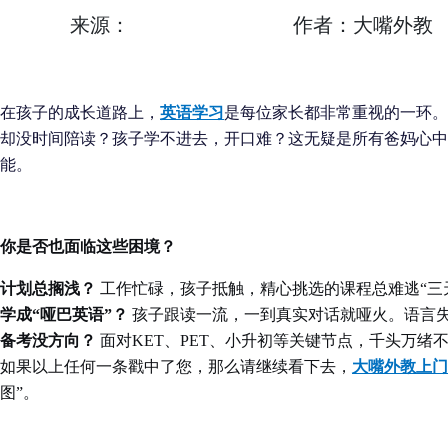
来源：
作者：大嘴外教
在孩子的成长道路上，
英语学习
是每位家长都非常重视的一环。
却没时间陪读？孩子学不进去，开口难？这无疑是所有爸妈心中
能。
你是否也面临这些困境？
计划总搁浅？
工作忙碌，孩子抵触，精心挑选的课程总难逃“三
学成
“哑巴英语”？
孩子跟读一流，一到真实对话就哑火。语言
备考没方向？
面对KET、PET、小升初等关键节点，千头万绪
如果以上任何一条戳中了您，那么请继续看下去，
大嘴外教上门
图”。