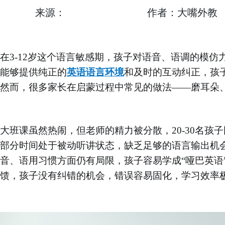
来源：
作者：大嘴外教
在
3-12岁这个语言敏感期，孩子对语音、语调的模
能够提供纯正的
英语语言环境
和及时的互动纠正，孩
然而，很多家长在启蒙过程中常见的做法
——磨耳朵
大班课虽然热闹，但老师的精力被分散，
20-30名
部分时间处于被动听讲状态，缺乏足够的语言输出机
音、语用习惯方面仍有局限，孩子容易学成
“哑巴英
馈，孩子没有纠错的机会，错误容易固化，学习效率